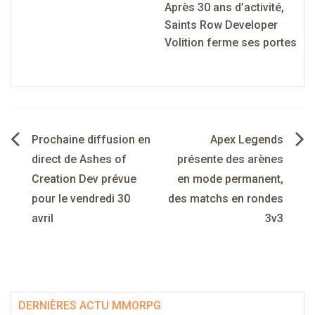
Après 30 ans d’activité,
Saints Row Developer
Volition ferme ses portes
Navigation
Prochaine diffusion en
Apex Legends
de
direct de Ashes of
présente des arènes
Creation Dev prévue
en mode permanent,
l’article
pour le vendredi 30
des matchs en rondes
avril
3v3
DERNIÈRES ACTU MMORPG