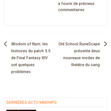
a fourni de précieux
commentaires
Navigation
Wisdom of Nym: les
Old School RuneScape
de
histoires du patch 5.5
présente deux
de Final Fantasy XIV
nouveaux modes de
l’article
ont quelques
théâtre du sang
problèmes
DERNIÈRES ACTU MMORPG