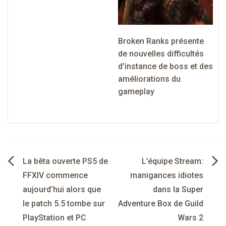
Broken Ranks présente
de nouvelles difficultés
d’instance de boss et des
améliorations du
gameplay
Navigation
La bêta ouverte PS5 de
L’équipe Stream:
de
FFXIV commence
manigances idiotes
aujourd’hui alors que
dans la Super
l’article
le patch 5.5 tombe sur
Adventure Box de Guild
PlayStation et PC
Wars 2