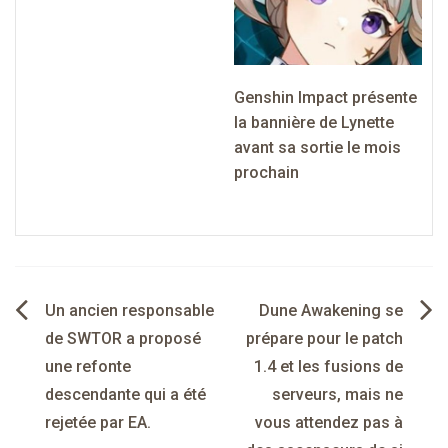
Genshin Impact présente
la bannière de Lynette
avant sa sortie le mois
prochain
Navigation
Un ancien responsable
Dune Awakening se
de
de SWTOR a proposé
prépare pour le patch
une refonte
1.4 et les fusions de
l’article
descendante qui a été
serveurs, mais ne
rejetée par EA.
vous attendez pas à