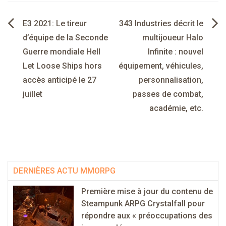
Navigation
E3 2021: Le tireur
343 Industries décrit le
de
d’équipe de la Seconde
multijoueur Halo
Guerre mondiale Hell
Infinite : nouvel
l’article
Let Loose Ships hors
équipement, véhicules,
accès anticipé le 27
personnalisation,
juillet
passes de combat,
académie, etc.
DERNIÈRES ACTU MMORPG
Première mise à jour du contenu de
Steampunk ARPG Crystalfall pour
répondre aux « préoccupations des