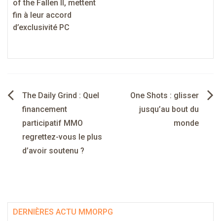
of the Fallen II, mettent
fin à leur accord
d’exclusivité PC
Navigation
The Daily Grind : Quel
One Shots : glisser
de
financement
jusqu’au bout du
participatif MMO
monde
l’article
regrettez-vous le plus
d’avoir soutenu ?
DERNIÈRES ACTU MMORPG