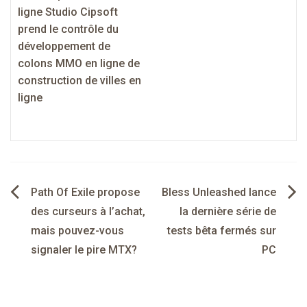
ligne Studio Cipsoft
prend le contrôle du
développement de
colons MMO en ligne de
construction de villes en
ligne
Navigation
Path Of Exile propose
Bless Unleashed lance
de
des curseurs à l’achat,
la dernière série de
mais pouvez-vous
tests bêta fermés sur
l’article
signaler le pire MTX?
PC