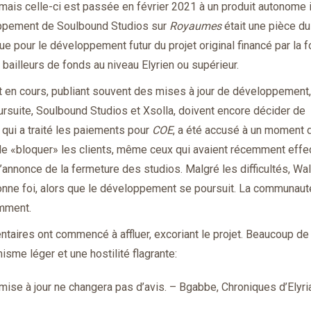
 mais celle-ci est passée en février 2021 à un produit autonome i
loppement de Soulbound Studios sur
Royaumes
était une pièce du
e pour le développement futur du projet original financé par la f
 bailleurs de fonds au niveau Elyrien ou supérieur.
nt en cours, publiant souvent des mises à jour de développement,
rsuite, Soulbound Studios et Xsolla, doivent encore décider de
, qui a traité les paiements pour
COE
, a été accusé à un moment
 «bloquer» les clients, même ceux qui avaient récemment effe
nnonce de la fermeture des studios. Malgré les difficultés, Wa
 bonne foi, alors que le développement se poursuit. La communaut
emment.
ntaires ont commencé à affluer, excoriant le projet. Beaucoup de
isme léger et une hostilité flagrante:
e mise à jour ne changera pas d’avis. – Bgabbe, Chroniques d’Elyri