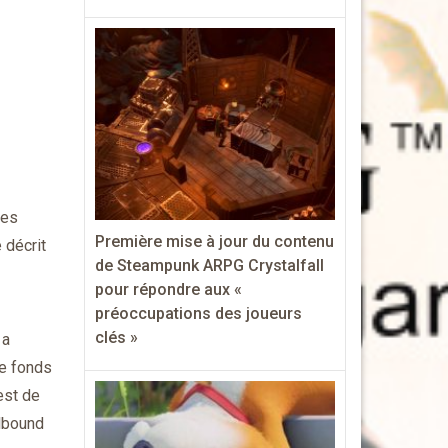
ues
Première mise à jour du contenu
 décrit
de Steampunk ARPG Crystalfall
pour répondre aux «
préoccupations des joueurs
clés »
 a
de fonds
est de
ulbound