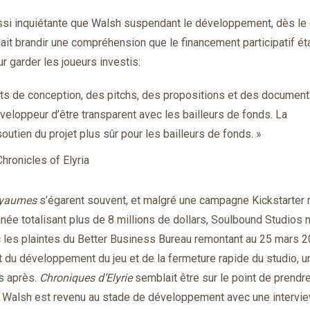
ssi inquiétante que Walsh suspendant le développement, dès le
 brandir une compréhension que le financement participatif éta
r garder les joueurs investis:
s de conception, des pitchs, des propositions et des documen
 développeur d’être transparent avec les bailleurs de fonds. La
outien du projet plus sûr pour les bailleurs de fonds. »
ronicles of Elyria
yaumes
s’égarent souvent, et malgré une campagne Kickstarter 
ée totalisant plus de 8 millions de dollars, Soulbound Studios n
vec les plaintes du Better Business Bureau remontant au 25 mars 2
êt du développement du jeu et de la fermeture rapide du studio, u
s après.
Chroniques d’Elyrie
semblait être sur le point de prendr
0, Walsh est revenu au stade de développement avec une intervi