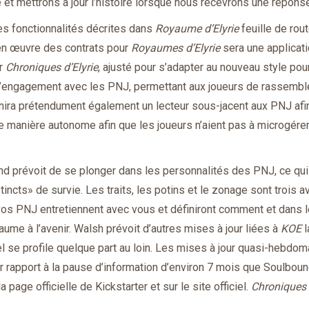
 et mettrons à jour l’histoire lorsque nous recevrons une répons
es fonctionnalités décrites dans
Royaume d’Elyrie
feuille de rout
 en œuvre des contrats pour
Royaumes d’Elyrie
sera une applicat
ur
Chroniques d’Elyrie
, ajusté pour s’adapter au nouveau style pou
 l’engagement avec les PNJ, permettant aux joueurs de rassembl
ira prétendument également un lecteur sous-jacent aux PNJ afin
de manière autonome afin que les joueurs n’aient pas à microgére
nd prévoit de se plonger dans les personnalités des PNJ, ce qui
tincts» de survie. Les traits, les potins et le zonage sont trois 
 vos PNJ entretiennent avec vous et définiront comment et dans 
ume à l’avenir. Walsh prévoit d’autres mises à jour liées à
KOE
l
el se profile quelque part au loin. Les mises à jour quasi-hebdo
 rapport à la pause d’information d’environ 7 mois que Soulbou
page officielle de Kickstarter et sur le site officiel.
Chroniques 