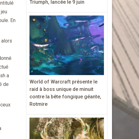
Triumph, lancée le 9 juin
ntitulé
 jeu
oule. En
 alors
 donné
ctué
lsh a
World of Warcraft présente le
é de
raid à boss unique de minuit
contre la bête fongique géante,
Rotmire
 ceux
a