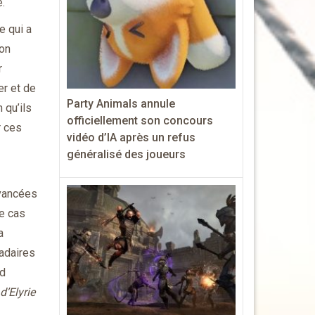
e.
e qui a
ion
r
er et de
Party Animals annule
 qu’ils
officiellement son concours
r ces
vidéo d’IA après un refus
généralisé des joueurs
avancées
le cas
a
madaires
nd
d’Elyrie