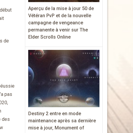
Aperçu de la mise à jour 50 de
 début
Vétéran PvP et de la nouvelle
it
campagne de vengeance
permanente à venir sur The
Elder Scrolls Online
ts de
réussie
’a pas
020,
n
Destiny 2 entre en mode
e des
maintenance après sa dernière
ew
mise à jour, Monument of