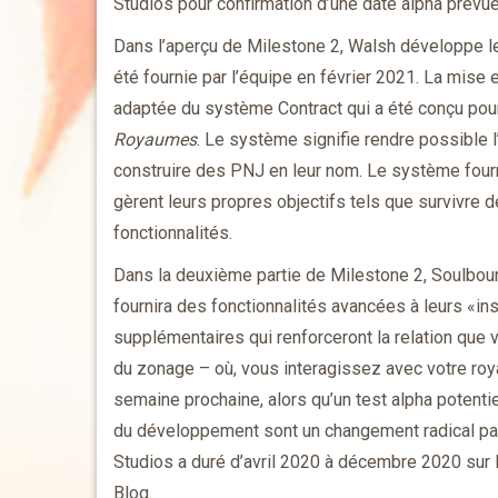
Studios pour confirmation d’une date alpha prévue
Dans l’aperçu de Milestone 2, Walsh développe l
été fournie par l’équipe en février 2021. La mise
adaptée du système Contract qui a été conçu po
Royaumes
. Le système signifie rendre possible
construire des PNJ en leur nom. Le système fourn
gèrent leurs propres objectifs tels que survivre 
fonctionnalités.
Dans la deuxième partie de Milestone 2, Soulbou
fournira des fonctionnalités avancées à leurs «ins
supplémentaires qui renforceront la relation que
du zonage – où, vous interagissez avec votre roya
semaine prochaine, alors qu’un test alpha potenti
du développement sont un changement radical par
Studios a duré d’avril 2020 à décembre 2020 sur la 
Blog.