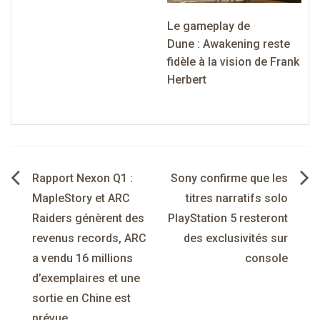
Le gameplay de
Dune : Awakening reste
fidèle à la vision de Frank
Herbert
Navigation
Rapport Nexon Q1 :
Sony confirme que les
de
MapleStory et ARC
titres narratifs solo
Raiders génèrent des
PlayStation 5 resteront
l’article
revenus records, ARC
des exclusivités sur
a vendu 16 millions
console
d’exemplaires et une
sortie en Chine est
prévue