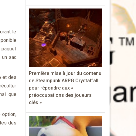
orant le
sponible
n paquet
t un sac
Première mise à jour du contenu
e et des
de Steampunk ARPG Crystalfall
récolter
pour répondre aux «
nsi que
préoccupations des joueurs
clés »
 option,
ntes des