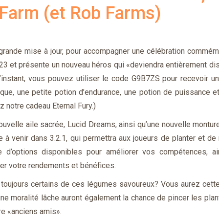
 Farm (et Rob Farms)
 grande mise à jour, pour accompagner une célébration commém
 23 et présente un nouveau héros qui «deviendra entièrement di
l’instant, vous pouvez utiliser le code G9B7ZS pour recevoir u
que, une petite potion d’endurance, une potion de puissance e
ez notre cadeau Eternal Fury.)
ouvelle aile sacrée, Lucid Dreams, ainsi qu’une nouvelle montur
 à venir dans 3.2.1, qui permettra aux joueurs de planter et de 
re d’options disponibles pour améliorer vos compétences, ai
er votre rendements et bénéfices.
z toujours certains de ces légumes savoureux? Vous aurez cette
 une moralité lâche auront également la chance de pincer les pla
ire «anciens amis».