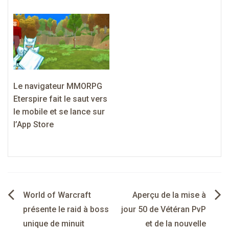
Le navigateur MMORPG
Eterspire fait le saut vers
le mobile et se lance sur
l’App Store
Navigation
World of Warcraft
Aperçu de la mise à
de
présente le raid à boss
jour 50 de Vétéran PvP
unique de minuit
et de la nouvelle