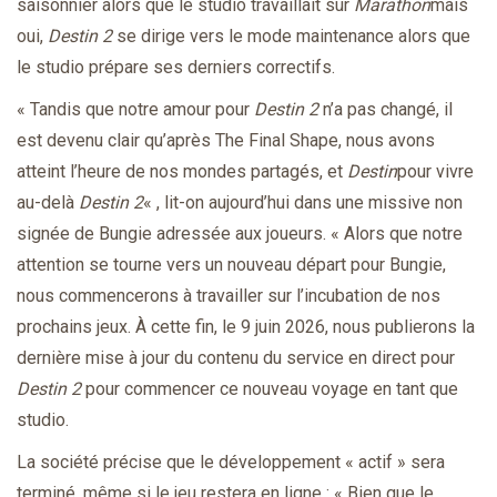
saisonnier alors que le studio travaillait sur
Marathon
mais
oui,
Destin 2
se dirige vers le mode maintenance alors que
le studio prépare ses derniers correctifs.
« Tandis que notre amour pour
Destin 2
n’a pas changé, il
est devenu clair qu’après The Final Shape, nous avons
atteint l’heure de nos mondes partagés, et
Destin
pour vivre
au-delà
Destin 2
« , lit-on aujourd’hui dans une missive non
signée de Bungie adressée aux joueurs. « Alors que notre
attention se tourne vers un nouveau départ pour Bungie,
nous commencerons à travailler sur l’incubation de nos
prochains jeux. À cette fin, le 9 juin 2026, nous publierons la
dernière mise à jour du contenu du service en direct pour
Destin 2
pour commencer ce nouveau voyage en tant que
studio.
La société précise que le développement « actif » sera
terminé, même si le jeu restera en ligne : « Bien que le