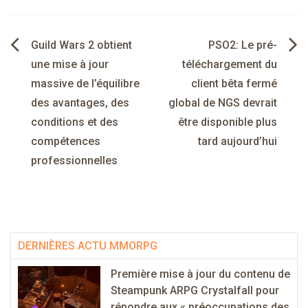
Navigation
Guild Wars 2 obtient
PSO2: Le pré-
de
une mise à jour
téléchargement du
massive de l’équilibre
client bêta fermé
l’article
des avantages, des
global de NGS devrait
conditions et des
être disponible plus
compétences
tard aujourd’hui
professionnelles
DERNIÈRES ACTU MMORPG
Première mise à jour du contenu de
Steampunk ARPG Crystalfall pour
répondre aux « préoccupations des