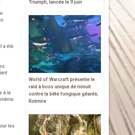
Triumph, lancée le 9 juin
he
ns
t a été
es
lent
World of Warcraft présente le
raid à boss unique de minuit
e à la
contre la bête fongique géante,
nt même
Rotmire
our les