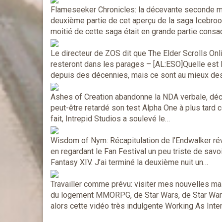
Flameseeker Chronicles: la décevante seconde mo
deuxième partie de cet aperçu de la saga Icebrood 
moitié de cette saga était en grande partie cons
Le directeur de ZOS dit que The Elder Scrolls Onl
resteront dans les parages
– [AL:ESO]Quelle est l
depuis des décennies, mais ce sont au mieux des
Ashes of Creation abandonne la NDA verbale, dé
peut-être retardé son test Alpha One à plus tard 
fait, Intrepid Studios a soulevé le…
Wisdom of Nym: Récapitulation de l’Endwalker rév
en regardant le Fan Festival un peu triste de savo
Fantasy XIV. J’ai terminé la deuxième nuit un…
Travailler comme prévu: visiter mes nouvelles m
du logement MMORPG, de Star Wars, de Star Wars
alors cette vidéo très indulgente Working As Int