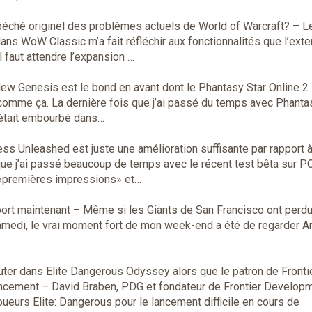
péché originel des problèmes actuels de World of Warcraft?
– L
ns WoW Classic m’a fait réfléchir aux fonctionnalités que l’exte
l faut attendre l’expansion …
w Genesis est le bond en avant dont le Phantasy Star Online 2
comme ça. La dernière fois que j’ai passé du temps avec Phanta
ui était embourbé dans…
s Unleashed est juste une amélioration suffisante par rapport à
que j’ai passé beaucoup de temps avec le récent test bêta sur P
 «premières impressions» et…
port maintenant
– Même si les Giants de San Francisco ont perd
amedi, le vrai moment fort de mon week-end a été de regarder A
uter dans Elite Dangerous Odyssey alors que le patron de Frontie
ancement
– David Braben, PDG et fondateur de Frontier Develop
ueurs Elite: Dangerous pour le lancement difficile en cours de