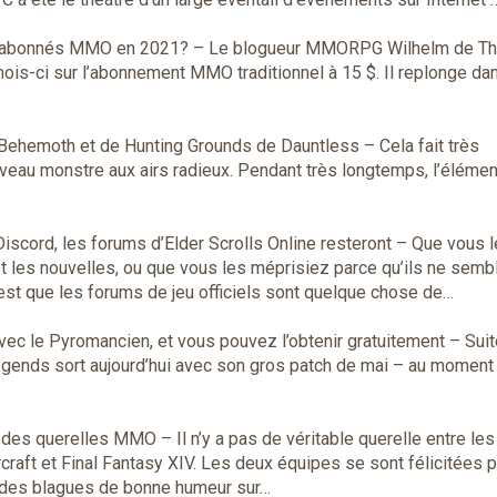
es abonnés MMO en 2021?
– Le blogueur MMORPG Wilhelm de T
mois-ci sur l’abonnement MMO traditionnel à 15 $. Il replonge da
e Behemoth et de Hunting Grounds de Dauntless
– Cela fait très
veau monstre aux airs radieux. Pendant très longtemps, l’élémen
scord, les forums d’Elder Scrolls Online resteront
– Que vous l
t les nouvelles, ou que vous les méprisiez parce qu’ils ne semb
 est que les forums de jeu officiels sont quelque chose de…
ec le Pyromancien, et vous pouvez l’obtenir gratuitement
– Suit
Legends sort aujourd’hui avec son gros patch de mai – au mome
 des querelles MMO
– Il n’y a pas de véritable querelle entre les
aft et Final Fantasy XIV. Les deux équipes se sont félicitées p
é des blagues de bonne humeur sur…