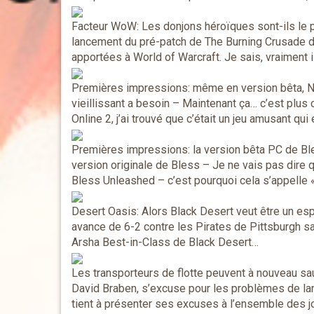
Facteur WoW: Les donjons héroïques sont-ils le 
lancement du pré-patch de The Burning Crusade da
apportées à World of Warcraft. Je sais, vraiment i
Premières impressions: même en version bêta, Ne
vieillissant a besoin
– Maintenant ça… c’est plus 
Online 2, j’ai trouvé que c’était un jeu amusant q
Premières impressions: la version bêta PC de Bles
version originale de Bless
– Je ne vais pas dire 
Bless Unleashed – c’est pourquoi cela s’appelle
Desert Oasis: Alors Black Desert veut être un es
avance de 6-2 contre les Pirates de Pittsburgh s
Arsha Best-in-Class de Black Desert…
Les transporteurs de flotte peuvent à nouveau sa
David Braben, s’excuse pour les problèmes de l
tient à présenter ses excuses à l’ensemble des jo