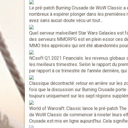
Le pré-patch Burning Crusade de WoW Classic a ét
nombreux à espérer plonger dans les premières m
avez sans aucun doute vécu un tout…
Quel serveur malveillant Star Wars Galaxies est f
des serveurs MMORPG est en plein essor ces dern
MMO très appréciés qui ont été abandonnés pour d
NCsoft Q1 2021 Financials: les revenus globaux 
les meilleurs trimestres. Selon le rapport du prem
par rapport à ce trimestre de l’année dernière, qui
Classique décontracté: retour en arrière sur les
fois que la discussion sur Burning Crusade porte 
toujours uniquement sur les sept régions supplém
World of Warcraft: Classic lance le pré-patch The
de WoW Classic de commencer à niveler leurs elfe
Crusade est mis en ligne aujourd’hui. Cela signifi