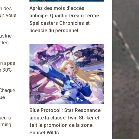
Après des mois d’accès
un des
ir, vous
anticipé, Quantic Dream ferme
Spellcasters Chronicles et
licencie du personnel
ustrie
 les
n’a pas
de 30%
Chaque
que
Blue Protocol : Star Resonance
oueurs
ajoute la classe Twin Striker et
urning
fait la promotion de la zone
Sunset Wilds