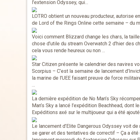
l’extension Odyssey, qui…
LOTRO obtient un nouveau producteur, autorise enf
de Lord of the Rings Online cette semaine – du 
Voici comment Blizzard change les chars, la taill
chose d’utile du stream Overwatch 2 d’hier des c
cela vous rende heureux ou non …
Star Citizen présente le calendrier des navires vo
Scorpius
– C’est la semaine de lancement d’Invic
la marine de l’UEE faisant preuve de force militair
…
La dernière expédition de No Man’s Sky récomp
Man’s Sky a lancé l’expédition Beachhead, dont le
Expéditions axé sur le multijoueur qui a été ajouté
Le lancement d’Elite Dangerous Odyssey voit de 
se garer et des tentatives de correctif
– Ça a été 
lancement mercredi de l’extension Odyssey sur PC