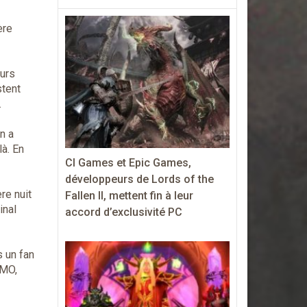
ère
eurs
stent
…
n a
à. En
CI Games et Epic Games,
développeurs de Lords of the
re nuit
Fallen II, mettent fin à leur
inal
accord d’exclusivité PC
 un fan
MMO,