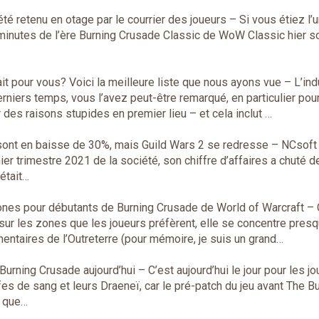
é retenu en otage par le courrier des joueurs
– Si vous étiez l’
inutes de l’ère Burning Crusade Classic de WoW Classic hier so
ait pour vous? Voici la meilleure liste que nous ayons vue
– L’ind
iers temps, vous l’avez peut-être remarqué, en particulier pour
es raisons stupides en premier lieu – et cela inclut …
sont en baisse de 30%, mais Guild Wars 2 se redresse
– NCsoft 
ier trimestre 2021 de la société, son chiffre d’affaires a chuté 
 était…
 zones pour débutants de Burning Crusade de World of Warcraft
– 
sur les zones que les joueurs préfèrent, elle se concentre pres
entaires de l’Outreterre (pour mémoire, je suis un grand…
 Burning Crusade aujourd’hui
– C’est aujourd’hui le jour pour les j
s de sang et leurs Draeneï, car le pré-patch du jeu avant The B
e que…