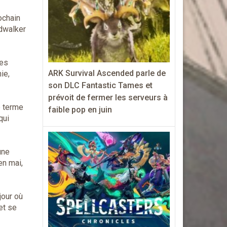
ochain
ndwalker
des
ARK Survival Ascended parle de
ie,
son DLC Fantastic Tames et
prévoit de fermer les serveurs à
e terme
faible pop en juin
qui
une
en mai,
jour où
et se