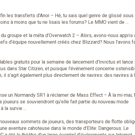
in les transferts d’Anor
– Hé, tu sais quel genre de glissé sous 
moins à moins que tu ne lisais les forums? Le MMO vient de …
e du groupe et la méta d’Overwatch 2
– Alors, avons-nous appris
hefs d’équipe nouvellement créés chez Blizzard? Nous l’avons fa
lables gratuits pour la semaine de lancement d’Invictus et lance 
tus dans Star Citizen, et puisque l’événement concerne ostensi
e, il s’agit également plus directement de navires: des navires à 
ense un Normandy SR1 à réclamer de Mass Effect
– À la mi-mai,
s joueurs se souviendront qu’elle fait partie du nouveau mode
 à la survie …
nouveaux sommets de joueurs, des transporteurs de flotte obli
une aventure cahoteuse dans le monde d’Elite: Dangerous. Le
 a été le théâtre d’un large éventail d’événements sur Internet 