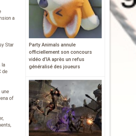
e
nsion a
Party Animals annule
sy Star
officiellement son concours
vidéo d’IA après un refus
 la
généralisé des joueurs
C de
u une
rena of
r,
ments,