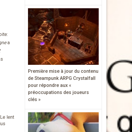
ite:
gne
a
2
ns
Première mise à jour du contenu
de Steampunk ARPG Crystalfall
pour répondre aux «
préoccupations des joueurs
clés »
Le lent
lus