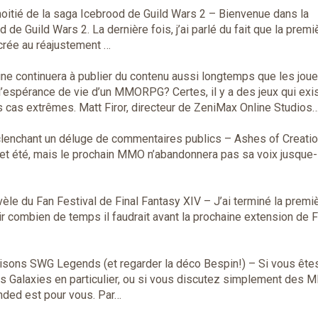
itié de la saga Icebrood de Guild Wars 2
– Bienvenue dans la
de Guild Wars 2. La dernière fois, j’ai parlé du fait que la premi
acrée au réajustement …
ine continuera à publier du contenu aussi longtemps que les jou
’espérance de vie d’un MMORPG? Certes, il y a des jeux qui exi
 cas extrêmes. Matt Firor, directeur de ZeniMax Online Studios
clenchant un déluge de commentaires publics
– Ashes of Creatio
cet été, mais le prochain MMO n’abandonnera pas sa voix jusque-l
èle du Fan Festival de Final Fantasy XIV
– J’ai terminé la premiè
ir combien de temps il faudrait avant la prochaine extension de F
aisons SWG Legends (et regarder la déco Bespin!)
– Si vous êtes
 Galaxies en particulier, ou si vous discutez simplement des 
ended est pour vous. Par…