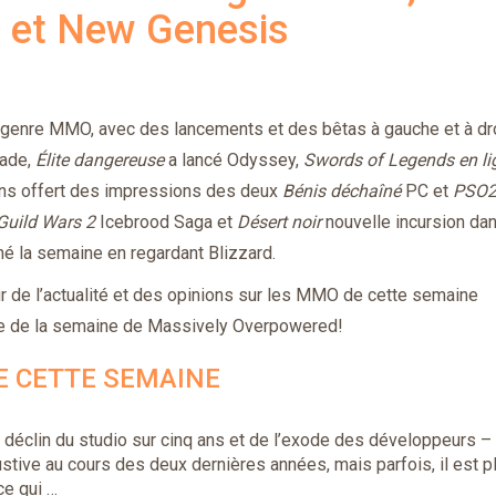
s et New Genesis
genre MMO, avec des lancements et des bêtas à gauche et à dro
sade,
Élite dangereuse
a lancé Odyssey,
Swords of Legends en li
ns offert des impressions des deux
Bénis déchaîné
PC et
PSO
Guild Wars 2
Icebrood Saga et
Désert noir
nouvelle incursion da
né la semaine en regardant Blizzard.
ur de l’actualité et des opinions sur les MMO de cette semaine
ue de la semaine de Massively Overpowered!
E CETTE SEMAINE
u déclin du studio sur cinq ans et de l’exode des développeurs
– 
stive au cours des deux dernières années, mais parfois, il est p
ce qui …