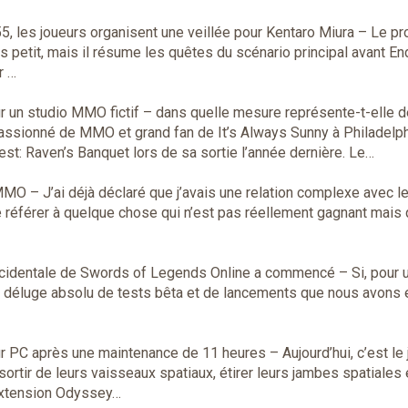
55, les joueurs organisent une veillée pour Kentaro Miura
– Le pr
us petit, mais il résume les quêtes du scénario principal avant E
r …
r un studio MMO fictif – dans quelle mesure représente-t-elle 
passionné de MMO et grand fan de It’s Always Sunny à Philadelph
st: Raven’s Banquet lors de sa sortie l’année dernière. Le…
s MMO
– J’ai déjà déclaré que j’avais une relation complexe avec l
se référer à quelque chose qui n’est pas réellement gagnant mais 
ccidentale de Swords of Legends Online a commencé
– Si, pour 
u déluge absolu de tests bêta et de lancements que nous avons 
sur PC après une maintenance de 11 heures
– Aujourd’hui, c’est le 
rtir de leurs vaisseaux spatiaux, étirer leurs jambes spatiales 
’extension Odyssey…