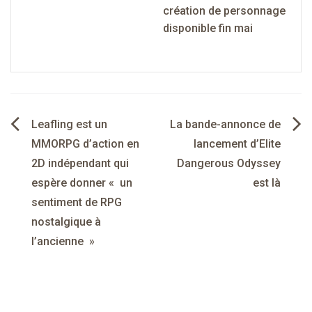
création de personnage
disponible fin mai
Navigation
Leafling est un
La bande-annonce de
de
MMORPG d’action en
lancement d’Elite
2D indépendant qui
Dangerous Odyssey
l’article
espère donner « un
est là
sentiment de RPG
nostalgique à
l’ancienne »