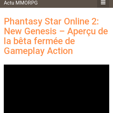
Actu MMORPG
Phantasy Star Online 2:
New Genesis – Aperçu de
la bêta fermée de
Gameplay Action