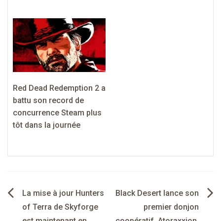
Red Dead Redemption 2 a
battu son record de
concurrence Steam plus
tôt dans la journée
Navigation
La mise à jour Hunters
Black Desert lance son
de
of Terra de Skyforge
premier donjon
est maintenant en
coopératif, Atoraxxion,