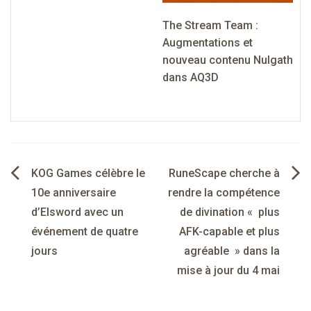
The Stream Team :
Augmentations et
nouveau contenu Nulgath
dans AQ3D
Navigation
KOG Games célèbre le
RuneScape cherche à
de
10e anniversaire
rendre la compétence
d’Elsword avec un
de divination « plus
l’article
événement de quatre
AFK-capable et plus
jours
agréable » dans la
mise à jour du 4 mai