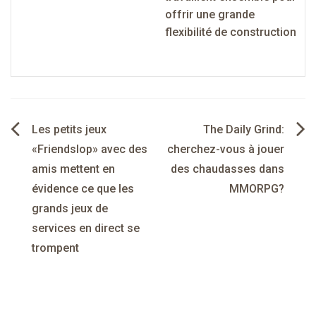
offrir une grande
flexibilité de construction
Navigation
Les petits jeux
The Daily Grind:
de
«Friendslop» avec des
cherchez-vous à jouer
amis mettent en
des chaudasses dans
l’article
évidence ce que les
MMORPG?
grands jeux de
services en direct se
trompent