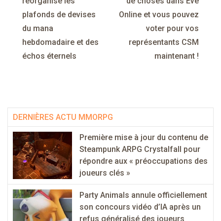
de
réorganise les
de choses dans Eve
plafonds de devises
Online et vous pouvez
l’article
du mana
voter pour vos
hebdomadaire et des
représentants CSM
échos éternels
maintenant !
DERNIÈRES ACTU MMORPG
Première mise à jour du contenu de
Steampunk ARPG Crystalfall pour
répondre aux « préoccupations des
joueurs clés »
Party Animals annule officiellement
son concours vidéo d’IA après un
refus généralisé des joueurs