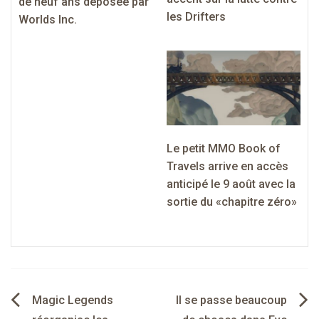
de neuf ans déposée par
les Drifters
Worlds Inc.
Le petit MMO Book of
Travels arrive en accès
anticipé le 9 août avec la
sortie du «chapitre zéro»
Navigation
Magic Legends
Il se passe beaucoup