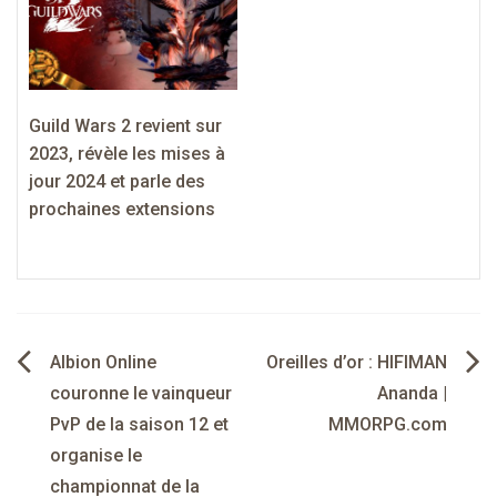
Guild Wars 2 revient sur
2023, révèle les mises à
jour 2024 et parle des
prochaines extensions
Navigation
Albion Online
Oreilles d’or : HIFIMAN
de
couronne le vainqueur
Ananda |
PvP de la saison 12 et
MMORPG.com
l’article
organise le
championnat de la