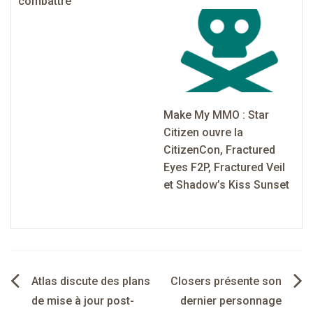
combattre
Make My MMO : Star
Citizen ouvre la
CitizenCon, Fractured
Eyes F2P, Fractured Veil
et Shadow’s Kiss Sunset
Navigation
Atlas discute des plans
Closers présente son
de
de mise à jour post-
dernier personnage