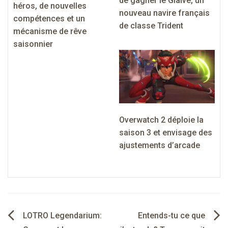
de gagner le Glaive, un
héros, de nouvelles
nouveau navire français
compétences et un
de classe Trident
mécanisme de rêve
saisonnier
Overwatch 2 déploie la
saison 3 et envisage des
ajustements d’arcade
Navigation
LOTRO Legendarium:
Entends-tu ce que