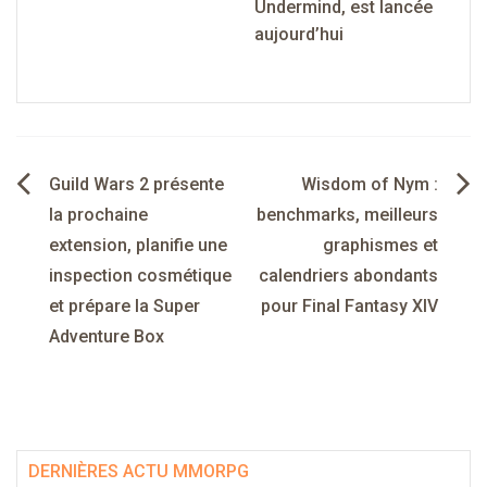
Undermind, est lancée
aujourd’hui
Navigation
Guild Wars 2 présente
Wisdom of Nym :
de
la prochaine
benchmarks, meilleurs
extension, planifie une
graphismes et
l’article
inspection cosmétique
calendriers abondants
et prépare la Super
pour Final Fantasy XIV
Adventure Box
DERNIÈRES ACTU MMORPG