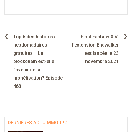
Navigation
Top 5 des histoires
Final Fantasy XIV:
de
hebdomadaires
l’extension Endwalker
gratuites – La
est lancée le 23
l’article
blockchain est-elle
novembre 2021
l’avenir de la
monétisation? Épisode
463
DERNIÈRES ACTU MMORPG