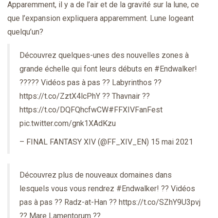
Apparemment, il y a de l’air et de la gravité sur la lune, ce
que l’expansion expliquera apparemment. Lune logeant
quelqu’un?
Découvrez quelques-unes des nouvelles zones à
grande échelle qui font leurs débuts en
#Endwalker
!
????? Vidéos pas à pas ?? Labyrinthos ??
https://t.co/ZztX4lcPhY ?? Thavnair ??
https://t.co/DQFQhcfwCW
#FFXIVFanFest
pic.twitter.com/gnk1XAdKzu
– FINAL FANTASY XIV (@FF_XIV_EN)
15 mai 2021
Découvrez plus de nouveaux domaines dans
lesquels vous vous rendrez
#Endwalker
! ?? Vidéos
pas à pas ?? Radz-at-Han ?? https://t.co/SZhY9U3pvj
?? Mare Lamentorum ??