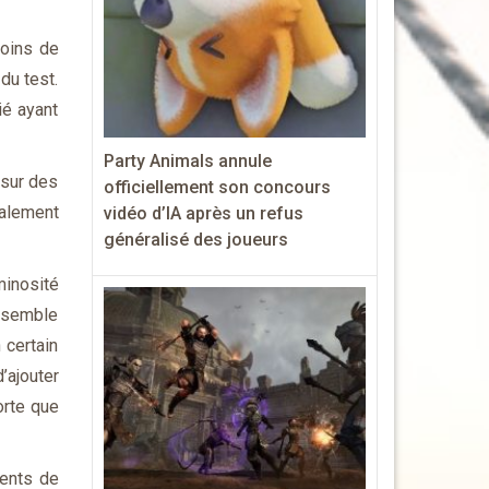
moins de
du test.
ié ayant
Party Animals annule
 sur des
officiellement son concours
galement
vidéo d’IA après un refus
généralisé des joueurs
minosité
l semble
 certain
d’ajouter
orte que
ments de