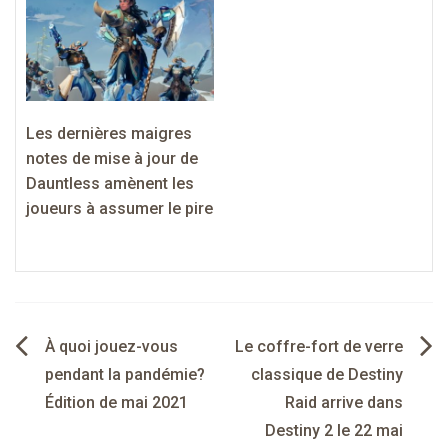
Les dernières maigres
notes de mise à jour de
Dauntless amènent les
joueurs à assumer le pire
Navigation
À quoi jouez-vous
Le coffre-fort de verre
de
pendant la pandémie?
classique de Destiny
Édition de mai 2021
Raid arrive dans
l’article
Destiny 2 le 22 mai