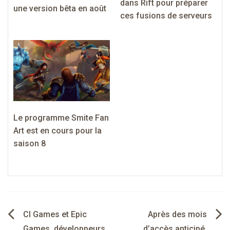
dans Rift pour préparer
une version bêta en août
ces fusions de serveurs
Le programme Smite Fan
Art est en cours pour la
saison 8
Navigation
CI Games et Epic
Après des mois
Games, développeurs
d’accès anticipé,