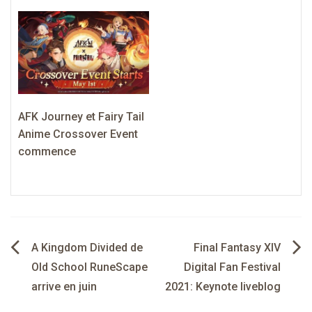
AFK Journey et Fairy Tail
Anime Crossover Event
commence
Navigation
A Kingdom Divided de
Final Fantasy XIV
de
Old School RuneScape
Digital Fan Festival
arrive en juin
2021: Keynote liveblog
l’article