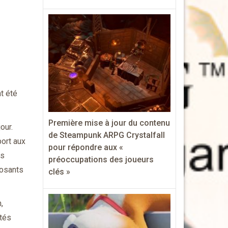
t été
Première mise à jour du contenu
our.
de Steampunk ARPG Crystalfall
port aux
pour répondre aux «
es
préoccupations des joueurs
posants
clés »
,
utés