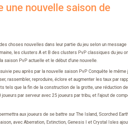
e une nouvelle saison de
des choses nouvelles dans leur partie du jeu selon un message
emaine, les clusters A et B des clusters PvP classiques du jeu on
 la saison PvP actuelle et le début d’une nouvelle.
, suivie peu après par la nouvelle saison PvP Conquête le même j
er, rassembler, reproduire, éclore et augmenter les taux par rap
s tels que la fin de la construction de la grotte, une réduction d
oueurs par serveur avec 25 joueurs par tribu, et l’ajout de com
permettra aux joueurs de se battre sur The Island, Scorched Earth
ison, avec Aberration, Extinction, Genesis I et Crystal Isles ajo