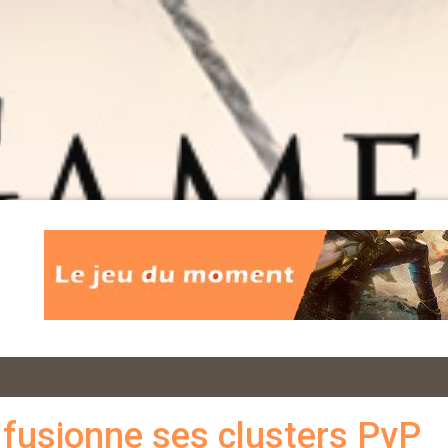
 fusionne ses clusters PvP